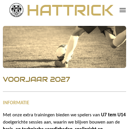
HATTRICK
Ga
direct
naar
de
hoofdinhoud
VOORJAAR 2O27
INFORMATIE
Met onze extra trainingen bieden we spelers van
U7 tem U14
doelgerichte sessies aan, waarin we blijven bouwen aan de