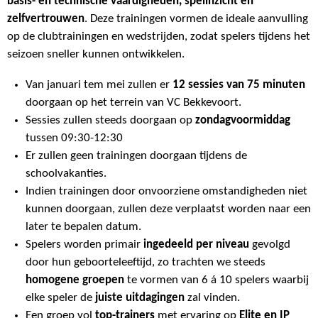
basis- en technische vaardigheden, spelinzicht en
zelfvertrouwen
. Deze trainingen vormen de ideale aanvulling
op de clubtrainingen en wedstrijden, zodat spelers tijdens het
seizoen sneller kunnen ontwikkelen.
Van januari tem mei zullen er
12 sessies van 75 minuten
doorgaan op het terrein van VC Bekkevoort.
Sessies zullen steeds doorgaan op
zondagvoormiddag
tussen 09:30-12:30
Er zullen geen trainingen doorgaan tijdens de
schoolvakanties.
Indien trainingen door onvoorziene omstandigheden niet
kunnen doorgaan, zullen deze verplaatst worden naar een
later te bepalen datum.
Spelers worden primair
ingedeeld per niveau
gevolgd
door hun geboorteleeftijd, zo trachten we steeds
homogene groepen
te vormen van 6 á 10 spelers waarbij
elke speler de
juiste uitdagingen
zal vinden.
Een groep vol
top-trainers
met ervaring op
Elite en IP